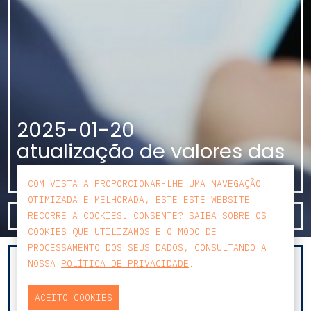
2025-01-20
atualização de valores das
ajudas de custo
COM VISTA A PROPORCIONAR-LHE UMA NAVEGAÇÃO
OTIMIZADA E MELHORADA, ESTE ESTE WEBSITE
SAIBA MAIS
RECORRE A COOKIES. CONSENTE? SAIBA SOBRE OS
COOKIES QUE UTILIZAMOS E O MODO DE
PROCESSAMENTO DOS SEUS DADOS, CONSULTANDO A
NOSSA
POLÍTICA DE PRIVACIDADE
.
Atualização de Valores das Ajudas de Custo
Com a entrada em vigor, a 17 de janeiro de
ACEITO COOKIES
2025, do
Decreto-Lei n.º 1/2025, de 16 de