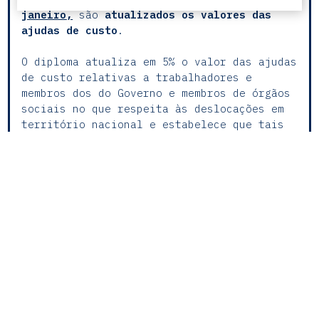
janeiro
,
são
atualizados os valores das
ajudas de custo
.
O diploma atualiza em 5% o valor das ajudas
de custo relativas a trabalhadores e
membros dos do Governo e membros de órgãos
sociais no que respeita às deslocações em
território nacional e estabelece que tais
valores para 2025 relativamente a
deslocações para o estrangeiro serão
definidos em Portaria específica.
Assim, os valores das ajudas de custo para
2025 passam ao seguinte:
Deslocações Nacionais
Trabalhadores: passa de €62,75 para
€65,89;
Membros do Governo e equiparáveis no
setor privado: passa de €69,19 para