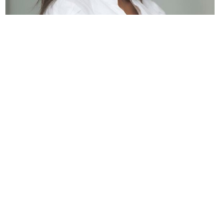
maria ferro
EDIFÍCIO DIOGO CÃO,
DOCA DE ALCÂNTARA NORTE
1350-352 LISBOA
PORTUGAL
T
+351 213 223 590 | +351 914 682
140
E
CCAGERAL@CCA.LAW
lisboa
porto
faro
NEWSLETTER