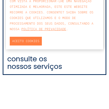
COM VISTA A PROPORCIONAR-LHE UMA NAVEGAÇÃO
OTIMIZADA E MELHORADA, ESTE ESTE WEBSITE
RECORRE A COOKIES. CONSENTE? SAIBA SOBRE OS
COOKIES QUE UTILIZAMOS E O MODO DE
PROCESSAMENTO DOS SEUS DADOS, CONSULTANDO A
NOSSA
POLÍTICA DE PRIVACIDADE
.
ACEITO COOKIES
consulte os
nossos serviços
EDIFÍCIO DIOGO CÃO,
DOCA DE ALCÂNTARA NORTE
1350-352 LISBOA
PORTUGAL
T
+351 213 223 590 | +351 914 682