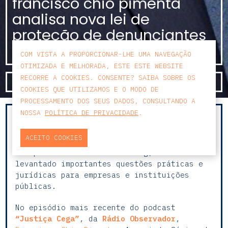
francisco chio pimenta
analisa nova lei de
proteção de denunciantes
na rádio observador
COM VISTA A PROPORCIONAR-LHE UMA NAVEGAÇÃO
OTIMIZADA E MELHORADA, ESTE ESTE WEBSITE
RECORRE A COOKIES. CONSENTE? SAIBA SOBRE OS
SAIBA MAIS
COOKIES QUE UTILIZAMOS E O MODO DE
PROCESSAMENTO DOS SEUS DADOS, CONSULTANDO A
NOSSA
POLÍTICA DE PRIVACIDADE
.
A entrada em vigor da nova lei de proteção
de denunciantes, que transpõe para o
ACEITO COOKIES
ordenamento jurídico português a Diretiva
Europeia sobre whistleblowing, tem
levantado importantes questões práticas e
jurídicas para empresas e instituições
públicas.
No episódio mais recente do podcast
“Justiça Cega”
, da
Rádio Observador
,