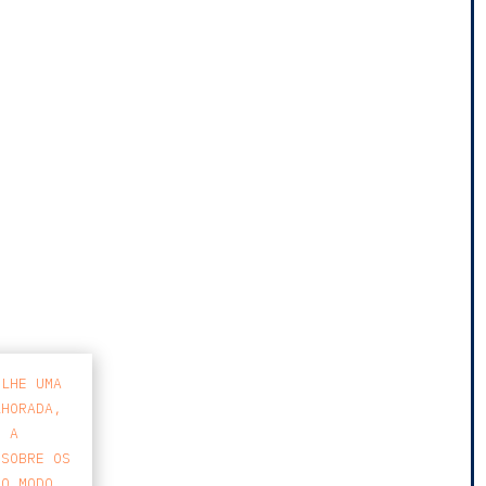
-LHE UMA
LHORADA,
E A
 SOBRE OS
 O MODO