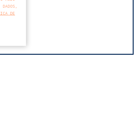
S DADOS,
TICA DE
MAPA
FARO AVENIDA
BUSINESS CENTER
AVENIDA 5 DE OUTUBRO 82 A
8000-076 FARO
T
213 223 590
E
CCAGERAL@CCA.LAW
faro