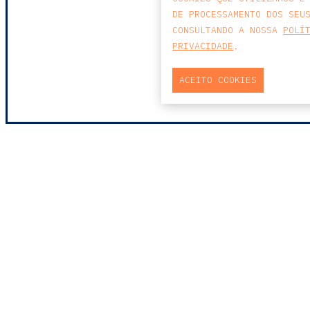
DE PROCESSAMENTO DOS SEU
CONSULTANDO A NOSSA
POLÍ
PRIVACIDADE
.
ACEITO COOKIES
MAPA
PRAÇA DO BOM SUCESSO, Nº131
EDIFÍCIO PENÍNSULA, 2.º ANDAR, SALA
204
4150-146 PORTO
PORTUGAL
T
+351 223 190 888
E
PORTO@CCA.LAW
porto