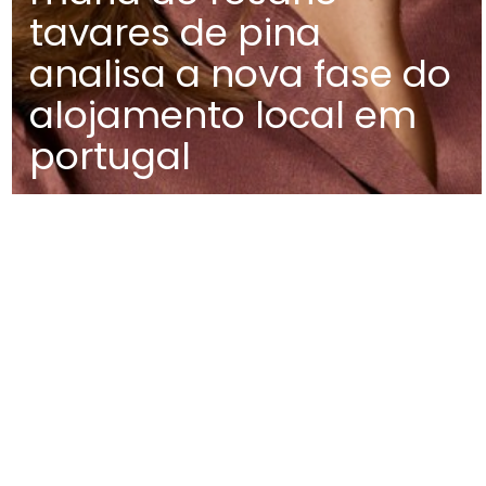
tavares de pina
analisa a nova fase do
alojamento local em
portugal
MAPA
EDIFÍCIO DIOGO CÃO,
DOCA DE ALCÂNTARA NORTE
1350-352 LISBOA
PORTUGAL
T
+351 213 223 590 | +351 914 682
140
E
CCAGERAL@CCA.LAW
lisboa