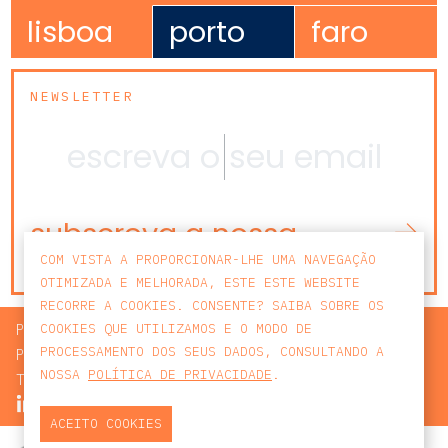
lisboa
porto
faro
NEWSLETTER
subscreva a nossa
newsletter
COM VISTA A PROPORCIONAR-LHE UMA NAVEGAÇÃO
OTIMIZADA E MELHORADA, ESTE ESTE WEBSITE
RECORRE A COOKIES. CONSENTE? SAIBA SOBRE OS
PROCURAR
COOKIES QUE UTILIZAMOS E O MODO DE
PROCESSAMENTO DOS SEUS DADOS, CONSULTANDO A
POLÍTICA DE PRIVACIDADE
NOSSA
POLÍTICA DE PRIVACIDADE
.
TERMOS E CONDIÇÕES
ACEITO COOKIES