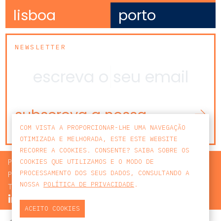
lisboa
porto
NEWSLETTER
subscreva a nossa
newsletter
COM VISTA A PROPORCIONAR-LHE UMA NAVEGAÇÃO
OTIMIZADA E MELHORADA, ESTE ESTE WEBSITE
RECORRE A COOKIES. CONSENTE? SAIBA SOBRE OS
PROCURAR
COOKIES QUE UTILIZAMOS E O MODO DE
PROCESSAMENTO DOS SEUS DADOS, CONSULTANDO A
POLÍTICA DE PRIVACIDADE
NOSSA
POLÍTICA DE PRIVACIDADE
.
TERMOS E CONDIÇÕES
ACEITO COOKIES