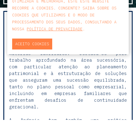
OTIMIZADA E MELHORADA, ESTE ESTE WEBSITE
RECORRE A COOKIES. CONSENTE? SAIBA SOBRE OS
COOKIES QUE UTILIZAMOS E O MODO DE
Conta com sólida experiência nas áreas de
PROCESSAMENTO DOS SEUS DADOS, CONSULTANDO A
Direito da Família e das Sucessões,
NOSSA
POLÍTICA DE PRIVACIDADE
.
prestando apoio jurídico em processos de
casamento, divórcio, regulação de
ACEITO COOKIES
responsabilidades parentais e outras
matérias familiares. Destaca-se pelo
trabalho aprofundado na área sucessória,
com particular atenção ao planeamento
patrimonial e à estruturação de soluções
que asseguram uma sucessão equilibrada,
tanto no plano pessoal como empresarial,
incluindo em empresas familiares que
enfrentam desafios de continuidade
geracional.
A Andreia tem também uma prática
consistente no Direito dos Estrangeiros,
assessorando clientes nacionais e