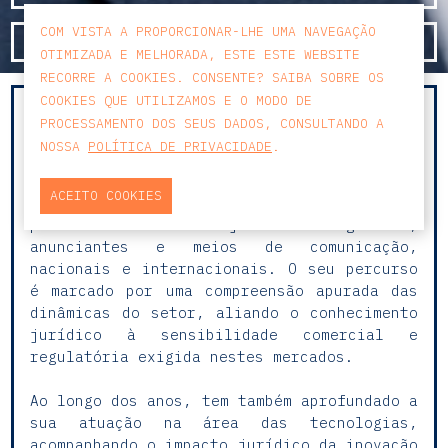
COM VISTA A PROPORCIONAR-LHE UMA NAVEGAÇÃO
SAIBA MAIS
OTIMIZADA E MELHORADA, ESTE ESTE WEBSITE
RECORRE A COOKIES. CONSENTE? SAIBA SOBRE OS
COOKIES QUE UTILIZAMOS E O MODO DE
Com mais de 20 anos de experiência e de uma
PROCESSAMENTO DOS SEUS DADOS, CONSULTANDO A
carreira dedicada à área de TMT —
NOSSA
POLÍTICA DE PRIVACIDADE
.
Tecnologias, Media e Telecomunicações — tem
construído uma prática sólida e reconhecida
ACEITO COOKIES
nas áreas da publicidade, consumo e media,
prestando assessoria jurídica a agências,
anunciantes e meios de comunicação,
nacionais e internacionais. O seu percurso
é marcado por uma compreensão apurada das
dinâmicas do setor, aliando o conhecimento
jurídico à sensibilidade comercial e
regulatória exigida nestes mercados.
Ao longo dos anos, tem também aprofundado a
sua atuação na área das tecnologias,
acompanhando o impacto jurídico da inovação