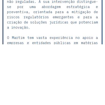
não reguladas. A sua intervenção distingue-
se por uma abordagem estratégica e
preventiva, orientada para a mitigação de
riscos regulatórios emergentes e para a
criação de soluções jurídicas que potenciam
a inovação.
O Martim tem vasta experiência no apoio a
empresas e entidades públicas em matérias
de publicidade, proteção e exploração de
obras literárias, artísticas e musicais,
proteção de dados e cibersegurança,
participando na definição de estratégias de
governance, compliance com o RGPD,
compliance digital e resposta a incidentes
de segurança. Acompanha ainda projetos de
transformação digital e adoção de
tecnologias emergentes como inteligência
artificial, blockchain, Big Data e Internet
of Things (IoT), oferecendo aconselhamento
jurídico inovador, multidisciplinar e