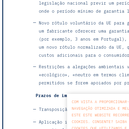
legislação nacional previr um perí
onde o período mínimo de garantia 
Novo rótulo voluntário da UE para 
um fabricante oferecer uma garanti
(por exemplo, 3 anos em Portugal),
um novo rótulo normalizado da UE, 
custos adicionais para o consumido
Restrições a alegações ambientais 
«ecológico», «neutro em termos cli
permitidos se forem apoiados por p
Prazos de implementação
COM VISTA A PROPORCIONAR
NAVEGAÇÃO OTIMIZADA E ME
Transposição para a legislação nac
ESTE ESTE WEBSITE RECORR
COOKIES. CONSENTE? SAIBA
Aplicação integral de todas as nov
COOKIES QUE UTILIZAMOS E