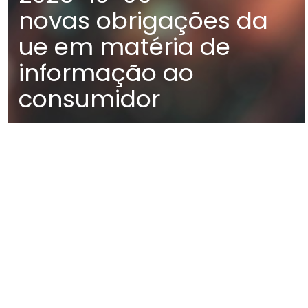
novas obrigações da
ue em matéria de
informação ao
consumidor
MAPA
EDIFÍCIO DIOGO CÃO,
DOCA DE ALCÂNTARA NORTE
1350-352 LISBOA
PORTUGAL
T
+351 213 223 590 | +351 914 682
140
E
CCAGERAL@CCA.LAW
lisboa