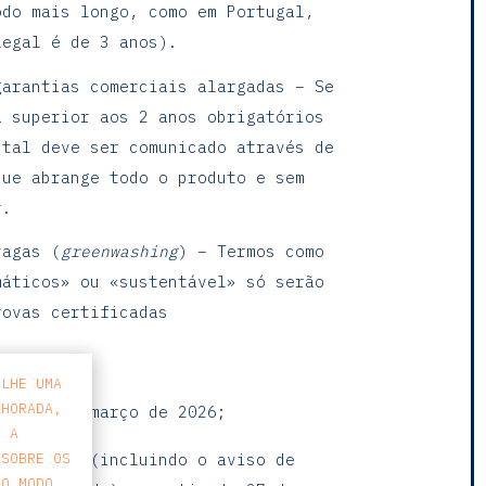
odo mais longo, como em Portugal,
legal é de 3 anos).
garantias comerciais alargadas – Se
a superior aos 2 anos obrigatórios
 tal deve ser comunicado através de
que abrange todo o produto e sem
r.
vagas (
greenwashing
) – Termos como
máticos» ou «sustentável» só serão
rovas certificadas
-LHE UMA
LHORADA,
ional até março de 2026;
E A
 SOBRE OS
as regras (incluindo o aviso de
 O MODO