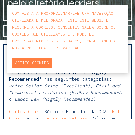
pelo diretório leaders
league 2024
COM VISTA A PROPORCIONAR-LHE UMA NAVEGAÇÃO
OTIMIZADA E MELHORADA, ESTE ESTE WEBSITE
RECORRE A COOKIES. CONSENTE? SAIBA SOBRE OS
SAIBA MAIS
COOKIES QUE UTILIZAMOS E O MODO DE
PROCESSAMENTO DOS SEUS DADOS, CONSULTANDO A
NOSSA
POLÍTICA DE PRIVACIDADE
.
A CCA Law Firm volta a ser distinguida
pelo diretório internacional
Leaders
ACEITO COOKIES
League
em 3 áreas de atuação, colocando a
sociedade como “
Excellent
” e "
Highly
Recommended
" nas seguintes categorias:
White Collar Crime (Excellent)
,
Civil and
Commercial Litigation (Highly Recommended)
e
Labor Law (Highly Recommended)
.
Carlos Cruz
, Sócio e Fundador da CCA,
Rita
Cruz
, Sócia,
Henrique Salinas
, Sócio, e
Marta Duarte
, Sócia de Contencioso &
Arbitragem foram distinguidos nesta área;