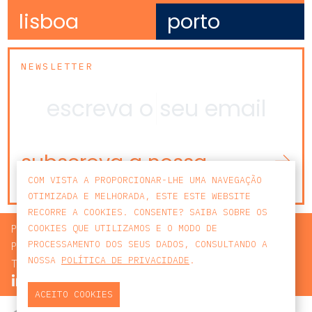
lisboa
porto
NEWSLETTER
subscreva a nossa
newsletter
COM VISTA A PROPORCIONAR-LHE UMA NAVEGAÇÃO
OTIMIZADA E MELHORADA, ESTE ESTE WEBSITE
RECORRE A COOKIES. CONSENTE? SAIBA SOBRE OS
PROCURAR
COOKIES QUE UTILIZAMOS E O MODO DE
PROCESSAMENTO DOS SEUS DADOS, CONSULTANDO A
POLÍTICA DE PRIVACIDADE
NOSSA
POLÍTICA DE PRIVACIDADE
.
TERMOS E CONDIÇÕES
ACEITO COOKIES