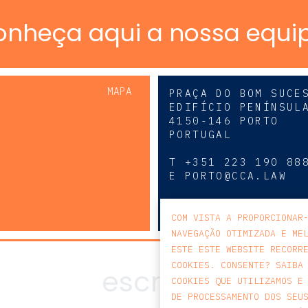
onheça aqui a nossa equi
MAPA
PRAÇA DO BOM SUCE
EDIFÍCIO PENÍNSUL
4150-146 PORTO
PORTUGAL
0
T
+351 223 190 88
E
PORTO@CCA.LAW
porto
COM VISTA A PROPORCIONAR
NAVEGAÇÃO OTIMIZADA E ME
ESTE ESTE WEBSITE RECORR
COOKIES. CONSENTE? SAIBA
COOKIES QUE UTILIZAMOS E
DE PROCESSAMENTO DOS SEU