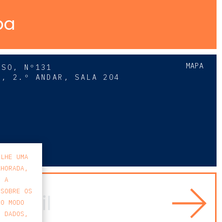
pa
MAPA
SSO, Nº131
A, 2.º ANDAR, SALA 204
8
-LHE UMA
LHORADA,
E A
 SOBRE OS
 O MODO
S DADOS,