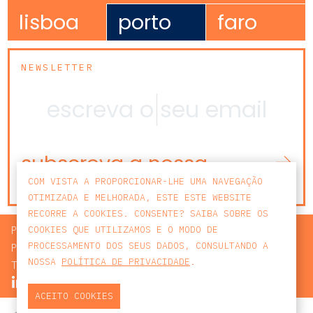
lisboa
porto
faro
NEWSLETTER
subscreva a nossa
newsletter
COM VISTA A PROPORCIONAR-LHE UMA NAVEGAÇÃO
OTIMIZADA E MELHORADA, ESTE ESTE WEBSITE
RECORRE A COOKIES. CONSENTE? SAIBA SOBRE OS
PROCURAR
COOKIES QUE UTILIZAMOS E O MODO DE
PROCESSAMENTO DOS SEUS DADOS, CONSULTANDO A
POLÍTICA DE PRIVACIDADE
NOSSA
POLÍTICA DE PRIVACIDADE
.
TERMOS E CONDIÇÕES
ACEITO COOKIES