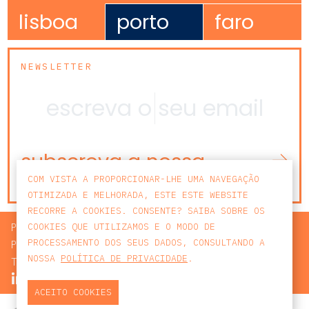
lisboa
porto
faro
NEWSLETTER
subscreva a nossa
newsletter
COM VISTA A PROPORCIONAR-LHE UMA NAVEGAÇÃO
OTIMIZADA E MELHORADA, ESTE ESTE WEBSITE
RECORRE A COOKIES. CONSENTE? SAIBA SOBRE OS
PROCURAR
COOKIES QUE UTILIZAMOS E O MODO DE
PROCESSAMENTO DOS SEUS DADOS, CONSULTANDO A
POLÍTICA DE PRIVACIDADE
NOSSA
POLÍTICA DE PRIVACIDADE
.
TERMOS E CONDIÇÕES
ACEITO COOKIES