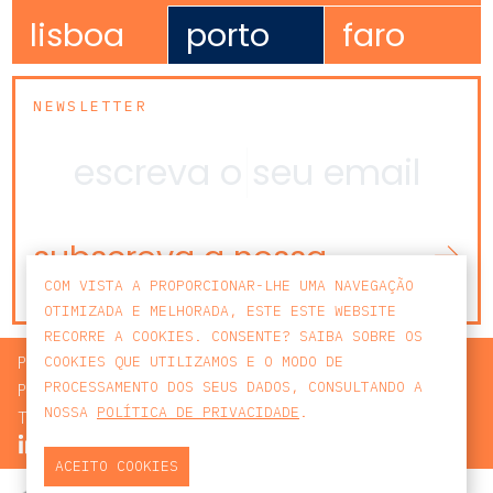
lisboa
porto
faro
NEWSLETTER
subscreva a nossa
newsletter
COM VISTA A PROPORCIONAR-LHE UMA NAVEGAÇÃO
OTIMIZADA E MELHORADA, ESTE ESTE WEBSITE
RECORRE A COOKIES. CONSENTE? SAIBA SOBRE OS
PROCURAR
COOKIES QUE UTILIZAMOS E O MODO DE
PROCESSAMENTO DOS SEUS DADOS, CONSULTANDO A
POLÍTICA DE PRIVACIDADE
NOSSA
POLÍTICA DE PRIVACIDADE
.
TERMOS E CONDIÇÕES
ACEITO COOKIES