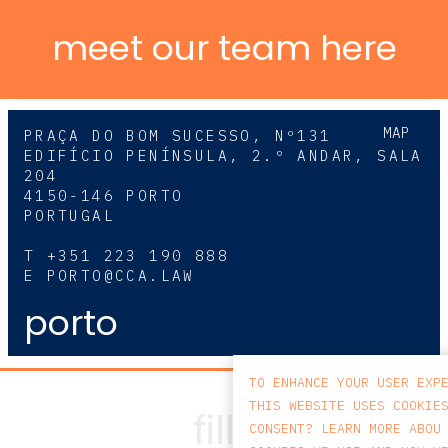
meet our team here
MAP
PRAÇA DO BOM SUCESSO, Nº131
EDIFÍCIO PENÍNSULA, 2.º ANDAR, SALA
204
4150-146 PORTO
PORTUGAL
T
+351 223 190 888
E
PORTO@CCA.LAW
porto
TO ENHANCE YOUR USER EXP
THIS WEBSITE USES COOKIE
CONSENT? LEARN MORE ABOU