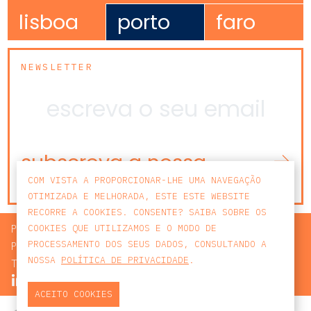
lisboa
porto
faro
NEWSLETTER
subscreva a nossa
newsletter
COM VISTA A PROPORCIONAR-LHE UMA NAVEGAÇÃO
OTIMIZADA E MELHORADA, ESTE ESTE WEBSITE
RECORRE A COOKIES. CONSENTE? SAIBA SOBRE OS
PROCURAR
COOKIES QUE UTILIZAMOS E O MODO DE
PROCESSAMENTO DOS SEUS DADOS, CONSULTANDO A
POLÍTICA DE PRIVACIDADE
NOSSA
POLÍTICA DE PRIVACIDADE
.
TERMOS E CONDIÇÕES
ACEITO COOKIES