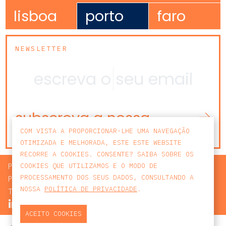
lisboa
porto
faro
NEWSLETTER
subscreva a nossa
newsletter
COM VISTA A PROPORCIONAR-LHE UMA NAVEGAÇÃO
OTIMIZADA E MELHORADA, ESTE ESTE WEBSITE
RECORRE A COOKIES. CONSENTE? SAIBA SOBRE OS
PROCURAR
COOKIES QUE UTILIZAMOS E O MODO DE
PROCESSAMENTO DOS SEUS DADOS, CONSULTANDO A
POLÍTICA DE PRIVACIDADE
NOSSA
POLÍTICA DE PRIVACIDADE
.
TERMOS E CONDIÇÕES
ACEITO COOKIES