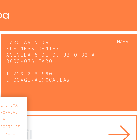
pa
MAPA
FARO AVENIDA
BUSINESS CENTER
AVENIDA 5 DE OUTUBRO 82 A
8000-076 FARO
T
213 223 590
E
CCAGERAL@CCA.LAW
faro
-LHE UMA
LHORADA,
E A
 SOBRE OS
 O MODO