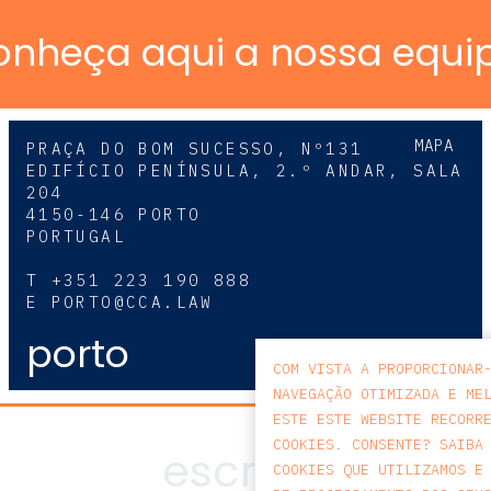
onheça aqui a nossa equi
MAPA
PRAÇA DO BOM SUCESSO, Nº131
EDIFÍCIO PENÍNSULA, 2.º ANDAR, SALA
204
4150-146 PORTO
PORTUGAL
T
+351 223 190 888
E
PORTO@CCA.LAW
porto
COM VISTA A PROPORCIONAR
NAVEGAÇÃO OTIMIZADA E ME
ESTE ESTE WEBSITE RECORR
COOKIES. CONSENTE? SAIBA
COOKIES QUE UTILIZAMOS E