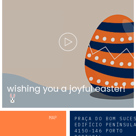
wishing you a joyful easter!
🐰
MAP
PRAÇA DO BOM SUCE
EDIFÍCIO PENÍNSUL
4150-146 PORTO