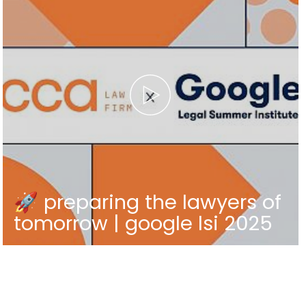
🚀 preparing the lawyers of
tomorrow | google lsi 2025