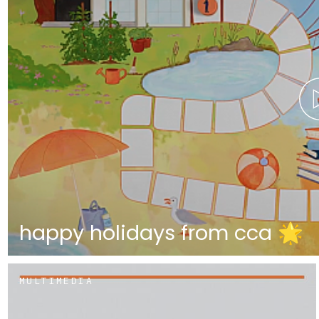
happy holidays from cca 🌟
MULTIMEDIA