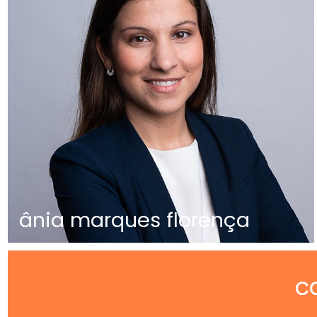
ânia marques florença
c