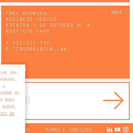
MAPA
FARO AVENIDA
BUSINESS CENTER
AVENIDA 5 DE OUTUBRO 82 A
8000-076 FARO
T
213 223 590
E
CCAGERAL@CCA.LAW
faro
-LHE UMA
LHORADA,
E A
 SOBRE OS
 O MODO
S DADOS,
TICA DE
 PRIVACIDADE
TERMOS E CONDIÇÕES