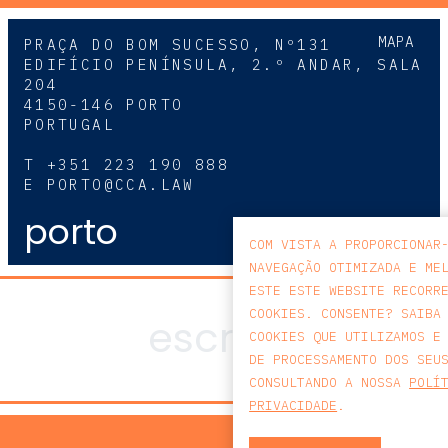
MAPA
PRAÇA DO BOM SUCESSO, Nº131
EDIFÍCIO PENÍNSULA, 2.º ANDAR, SALA
204
4150-146 PORTO
PORTUGAL
T
+351 223 190 888
E
PORTO@CCA.LAW
porto
COM VISTA A PROPORCIONAR
NAVEGAÇÃO OTIMIZADA E ME
ESTE ESTE WEBSITE RECORR
COOKIES. CONSENTE? SAIBA
COOKIES QUE UTILIZAMOS E
DE PROCESSAMENTO DOS SEU
CONSULTANDO A NOSSA
POLÍ
PRIVACIDADE
.
POLÍTICA DE