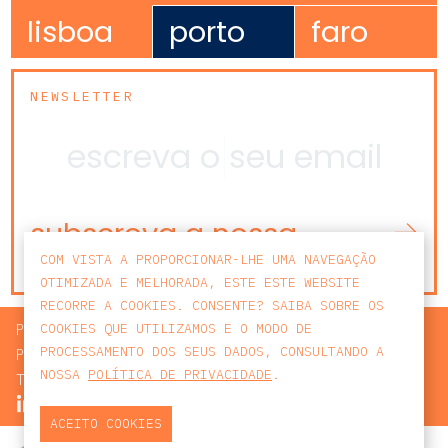
lisboa
porto
faro
NEWSLETTER
subscreva a nossa
newsletter
COM VISTA A PROPORCIONAR-LHE UMA NAVEGAÇÃO
OTIMIZADA E MELHORADA, ESTE ESTE WEBSITE
RECORRE A COOKIES. CONSENTE? SAIBA SOBRE OS
PROCURAR
COOKIES QUE UTILIZAMOS E O MODO DE
PROCESSAMENTO DOS SEUS DADOS, CONSULTANDO A
POLÍTICA DE PRIVACIDADE
NOSSA
POLÍTICA DE PRIVACIDADE
.
TERMOS E CONDIÇÕES
ACEITO COOKIES