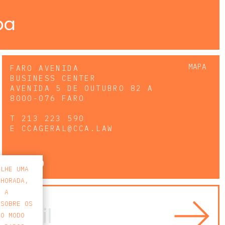
pa
MAPA
FARO AVENIDA
BUSINESS CENTER
AVENIDA 5 DE OUTUBRO 82 A
8000-076 FARO
T
213 223 590
E
CCAGERAL@CCA.LAW
faro
-LHE UMA
LHORADA,
E A
 SOBRE OS
 O MODO