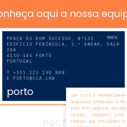
onheça aqui a nossa equi
MAPA
PRAÇA DO BOM SUCESSO, Nº131
EDIFÍCIO PENÍNSULA, 2.º ANDAR, SALA
204
4150-146 PORTO
PORTUGAL
T
+351 223 190 888
E
PORTO@CCA.LAW
porto
COM VISTA A PROPORCIONAR
NAVEGAÇÃO OTIMIZADA E ME
ESTE ESTE WEBSITE RECORR
COOKIES. CONSENTE? SAIBA
COOKIES QUE UTILIZAMOS E