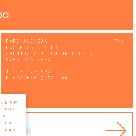
pa
MAPA
FARO AVENIDA
BUSINESS CENTER
AVENIDA 5 DE OUTUBRO 82 A
8000-076 FARO
T
213 223 590
E
CCAGERAL@CCA.LAW
faro
-LHE UMA
LHORADA,
E A
 SOBRE OS
 O MODO