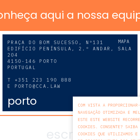
onheça aqui a nossa equi
MAPA
PRAÇA DO BOM SUCESSO, Nº131
EDIFÍCIO PENÍNSULA, 2.º ANDAR, SALA
204
4150-146 PORTO
PORTUGAL
T
+351 223 190 888
E
PORTO@CCA.LAW
porto
COM VISTA A PROPORCIONAR
NAVEGAÇÃO OTIMIZADA E ME
ESTE ESTE WEBSITE RECORR
COOKIES. CONSENTE? SAIBA
COOKIES QUE UTILIZAMOS E