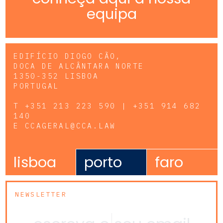
equipa
EDIFÍCIO DIOGO CÃO,
DOCA DE ALCÂNTARA NORTE
1350-352 LISBOA
PORTUGAL
T
+351 213 223 590 | +351 914 682
140
E
CCAGERAL@CCA.LAW
lisboa
porto
faro
NEWSLETTER