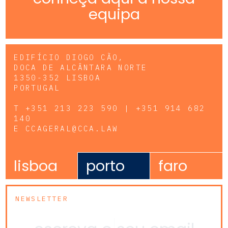
equipa
EDIFÍCIO DIOGO CÃO,
DOCA DE ALCÂNTARA NORTE
1350-352 LISBOA
PORTUGAL
T
+351 213 223 590 | +351 914 682
140
E
CCAGERAL@CCA.LAW
lisboa
porto
faro
NEWSLETTER