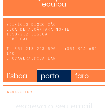
equipa
EDIFÍCIO DIOGO CÃO,
DOCA DE ALCÂNTARA NORTE
1350-352 LISBOA
PORTUGAL
T
+351 213 223 590 | +351 914 682
140
E
CCAGERAL@CCA.LAW
lisboa
porto
faro
NEWSLETTER