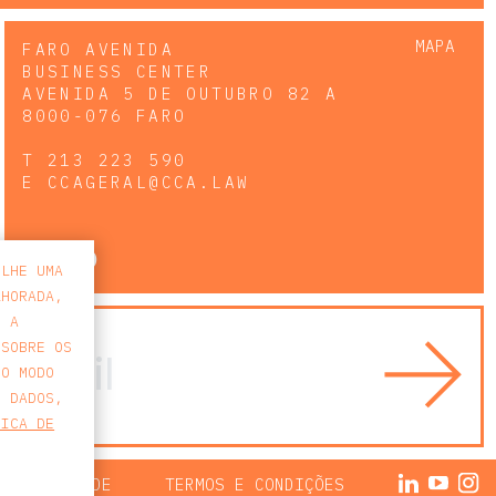
MAPA
FARO AVENIDA
BUSINESS CENTER
AVENIDA 5 DE OUTUBRO 82 A
8000-076 FARO
T
213 223 590
E
CCAGERAL@CCA.LAW
faro
-LHE UMA
LHORADA,
E A
 SOBRE OS
 O MODO
S DADOS,
TICA DE
 PRIVACIDADE
TERMOS E CONDIÇÕES