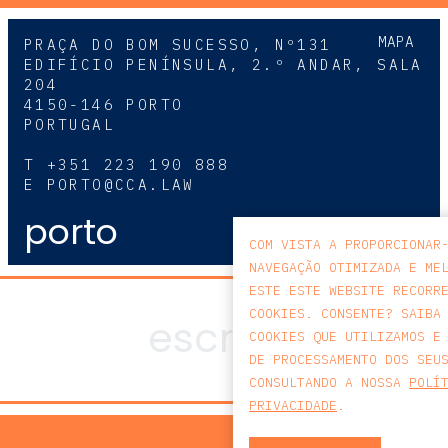
MAPA
PRAÇA DO BOM SUCESSO, Nº131
EDIFÍCIO PENÍNSULA, 2.º ANDAR, SALA
204
4150-146 PORTO
PORTUGAL
T
+351 223 190 888
E
PORTO@CCA.LAW
porto
COM VISTA A PROPORCIONAR
NAVEGAÇÃO OTIMIZADA E ME
ESTE ESTE WEBSITE RECORR
COOKIES. CONSENTE? SAIBA
COOKIES QUE UTILIZAMOS E
DE PROCESSAMENTO DOS SEU
CONSULTANDO A NOSSA
POLÍ
PRIVACIDADE
.
POLÍTICA DE