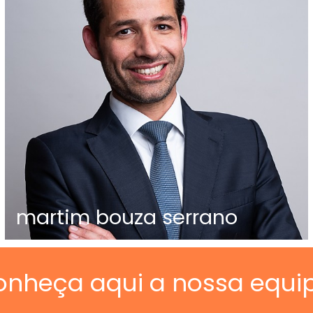
martim bouza serrano
onheça aqui a nossa equi