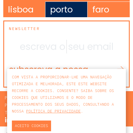
lisboa
porto
faro
NEWSLETTER
subscreva a nossa
newsletter
COM VISTA A PROPORCIONAR-LHE UMA NAVEGAÇÃO
OTIMIZADA E MELHORADA, ESTE ESTE WEBSITE
RECORRE A COOKIES. CONSENTE? SAIBA SOBRE OS
PROCURAR
COOKIES QUE UTILIZAMOS E O MODO DE
PROCESSAMENTO DOS SEUS DADOS, CONSULTANDO A
POLÍTICA DE PRIVACIDADE
NOSSA
POLÍTICA DE PRIVACIDADE
.
TERMOS E CONDIÇÕES
ACEITO COOKIES