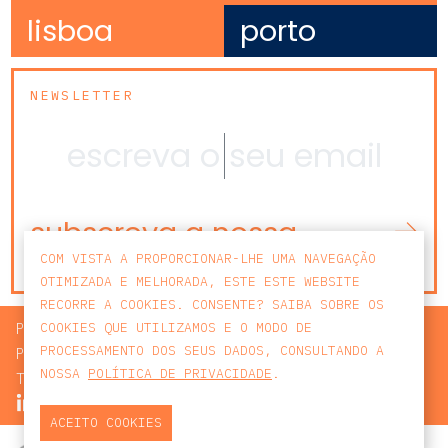
lisboa
porto
NEWSLETTER
subscreva a nossa
newsletter
COM VISTA A PROPORCIONAR-LHE UMA NAVEGAÇÃO
OTIMIZADA E MELHORADA, ESTE ESTE WEBSITE
RECORRE A COOKIES. CONSENTE? SAIBA SOBRE OS
PROCURAR
COOKIES QUE UTILIZAMOS E O MODO DE
PROCESSAMENTO DOS SEUS DADOS, CONSULTANDO A
POLÍTICA DE PRIVACIDADE
NOSSA
POLÍTICA DE PRIVACIDADE
.
TERMOS E CONDIÇÕES
ACEITO COOKIES