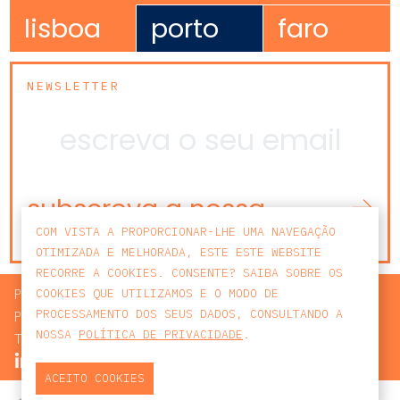
lisboa
porto
faro
NEWSLETTER
subscreva a nossa
newsletter
COM VISTA A PROPORCIONAR-LHE UMA NAVEGAÇÃO
OTIMIZADA E MELHORADA, ESTE ESTE WEBSITE
RECORRE A COOKIES. CONSENTE? SAIBA SOBRE OS
PROCURAR
COOKIES QUE UTILIZAMOS E O MODO DE
PROCESSAMENTO DOS SEUS DADOS, CONSULTANDO A
POLÍTICA DE PRIVACIDADE
NOSSA
POLÍTICA DE PRIVACIDADE
.
TERMOS E CONDIÇÕES
ACEITO COOKIES