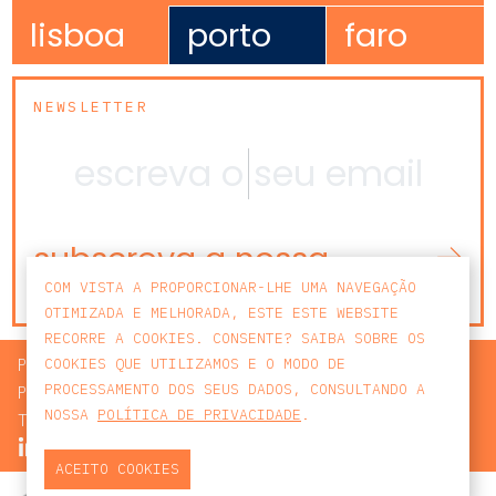
lisboa
porto
faro
NEWSLETTER
subscreva a nossa
newsletter
COM VISTA A PROPORCIONAR-LHE UMA NAVEGAÇÃO
OTIMIZADA E MELHORADA, ESTE ESTE WEBSITE
RECORRE A COOKIES. CONSENTE? SAIBA SOBRE OS
PROCURAR
COOKIES QUE UTILIZAMOS E O MODO DE
PROCESSAMENTO DOS SEUS DADOS, CONSULTANDO A
POLÍTICA DE PRIVACIDADE
NOSSA
POLÍTICA DE PRIVACIDADE
.
TERMOS E CONDIÇÕES
ACEITO COOKIES