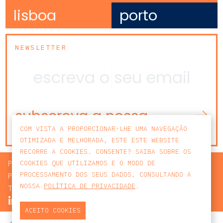
lisboa
porto
NEWSLETTER
subscreva a nossa
newsletter
COM VISTA A PROPORCIONAR-LHE UMA NAVEGAÇÃO
OTIMIZADA E MELHORADA, ESTE ESTE WEBSITE
RECORRE A COOKIES. CONSENTE? SAIBA SOBRE OS
PROCURAR
COOKIES QUE UTILIZAMOS E O MODO DE
PROCESSAMENTO DOS SEUS DADOS, CONSULTANDO A
POLÍTICA DE PRIVACIDADE
NOSSA
POLÍTICA DE PRIVACIDADE
.
TERMOS E CONDIÇÕES
ACEITO COOKIES