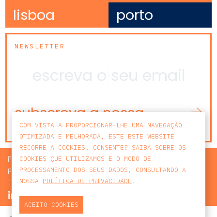
lisboa
porto
NEWSLETTER
subscreva a nossa
newsletter
COM VISTA A PROPORCIONAR-LHE UMA NAVEGAÇÃO
OTIMIZADA E MELHORADA, ESTE ESTE WEBSITE
RECORRE A COOKIES. CONSENTE? SAIBA SOBRE OS
PROCURAR
COOKIES QUE UTILIZAMOS E O MODO DE
PROCESSAMENTO DOS SEUS DADOS, CONSULTANDO A
POLÍTICA DE PRIVACIDADE
NOSSA
POLÍTICA DE PRIVACIDADE
.
TERMOS E CONDIÇÕES
ACEITO COOKIES