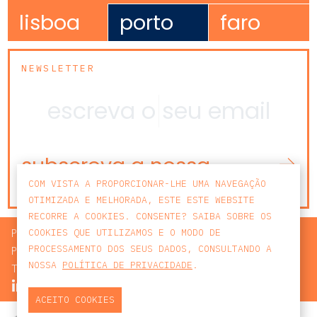
lisboa
porto
faro
NEWSLETTER
subscreva a nossa
newsletter
COM VISTA A PROPORCIONAR-LHE UMA NAVEGAÇÃO
OTIMIZADA E MELHORADA, ESTE ESTE WEBSITE
RECORRE A COOKIES. CONSENTE? SAIBA SOBRE OS
PROCURAR
COOKIES QUE UTILIZAMOS E O MODO DE
PROCESSAMENTO DOS SEUS DADOS, CONSULTANDO A
POLÍTICA DE PRIVACIDADE
NOSSA
POLÍTICA DE PRIVACIDADE
.
TERMOS E CONDIÇÕES
ACEITO COOKIES