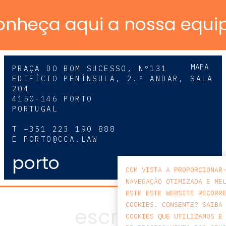
onheça aqui a nossa equi
MAPA
PRAÇA DO BOM SUCESSO, Nº131
EDIFÍCIO PENÍNSULA, 2.º ANDAR, SALA
204
4150-146 PORTO
PORTUGAL
T
+351 223 190 888
E
PORTO@CCA.LAW
porto
COM VISTA A PROPORCIONAR
NAVEGAÇÃO OTIMIZADA E ME
ESTE ESTE WEBSITE RECORR
COOKIES. CONSENTE? SAIBA
COOKIES QUE UTILIZAMOS E