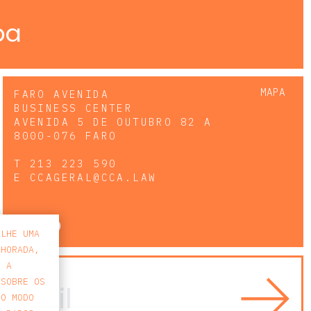
pa
MAPA
FARO AVENIDA
BUSINESS CENTER
AVENIDA 5 DE OUTUBRO 82 A
8000-076 FARO
T
213 223 590
E
CCAGERAL@CCA.LAW
faro
-LHE UMA
LHORADA,
E A
 SOBRE OS
 O MODO