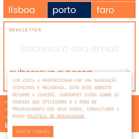
lisboa
porto
faro
NEWSLETTER
subscreva a nossa
newsletter
COM VISTA A PROPORCIONAR-LHE UMA NAVEGAÇÃO
OTIMIZADA E MELHORADA, ESTE ESTE WEBSITE
RECORRE A COOKIES. CONSENTE? SAIBA SOBRE OS
PROCURAR
COOKIES QUE UTILIZAMOS E O MODO DE
PROCESSAMENTO DOS SEUS DADOS, CONSULTANDO A
POLÍTICA DE PRIVACIDADE
NOSSA
POLÍTICA DE PRIVACIDADE
.
TERMOS E CONDIÇÕES
ACEITO COOKIES