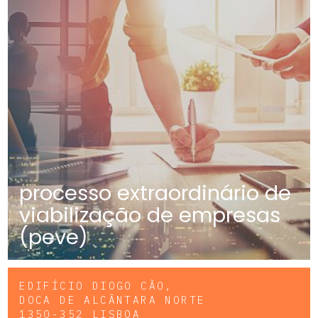
processo extraordinário de
viabilização de empresas
(peve)
EDIFÍCIO DIOGO CÃO,
DOCA DE ALCÂNTARA NORTE
1350-352 LISBOA