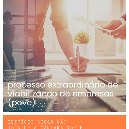
processo extraordinário de
viabilização de empresas
(peve)
EDIFÍCIO DIOGO CÃO,
DOCA DE ALCÂNTARA NORTE