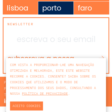
lisboa
porto
faro
NEWSLETTER
subscreva a nossa
newsletter
COM VISTA A PROPORCIONAR-LHE UMA NAVEGAÇÃO
OTIMIZADA E MELHORADA, ESTE ESTE WEBSITE
RECORRE A COOKIES. CONSENTE? SAIBA SOBRE OS
PROCURAR
COOKIES QUE UTILIZAMOS E O MODO DE
PROCESSAMENTO DOS SEUS DADOS, CONSULTANDO A
POLÍTICA DE PRIVACIDADE
NOSSA
POLÍTICA DE PRIVACIDADE
.
TERMOS E CONDIÇÕES
ACEITO COOKIES