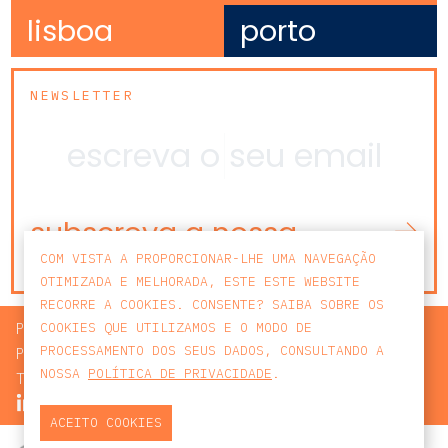
lisboa
porto
NEWSLETTER
subscreva a nossa
newsletter
COM VISTA A PROPORCIONAR-LHE UMA NAVEGAÇÃO
OTIMIZADA E MELHORADA, ESTE ESTE WEBSITE
RECORRE A COOKIES. CONSENTE? SAIBA SOBRE OS
PROCURAR
COOKIES QUE UTILIZAMOS E O MODO DE
PROCESSAMENTO DOS SEUS DADOS, CONSULTANDO A
POLÍTICA DE PRIVACIDADE
NOSSA
POLÍTICA DE PRIVACIDADE
.
TERMOS E CONDIÇÕES
ACEITO COOKIES