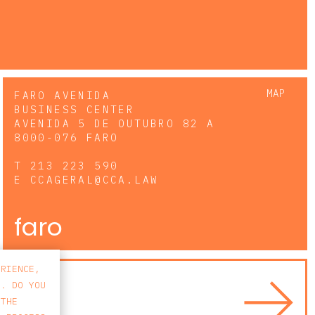
MAP
FARO AVENIDA
BUSINESS CENTER
AVENIDA 5 DE OUTUBRO 82 A
8000-076 FARO
T
213 223 590
E
CCAGERAL@CCA.LAW
faro
ERIENCE,
S. DO YOU
 THE