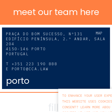
meet our team here
MAP
PRAÇA DO BOM SUCESSO, Nº131
EDIFÍCIO PENÍNSULA, 2.º ANDAR, SALA
204
4150-146 PORTO
PORTUGAL
T
+351 223 190 888
E
PORTO@CCA.LAW
porto
TO ENHANCE YOUR USER EXP
THIS WEBSITE USES COOKIE
CONSENT? LEARN MORE ABOU