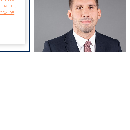
S DADOS,
TICA DE
miguel pereira
MAPA
teles
FARO AVENIDA
BUSINESS CENTER
AVENIDA 5 DE OUTUBRO 82 A
8000-076 FARO
ASSOCIADA
T
213 223 590
E
CCAGERAL@CCA.LAW
faro