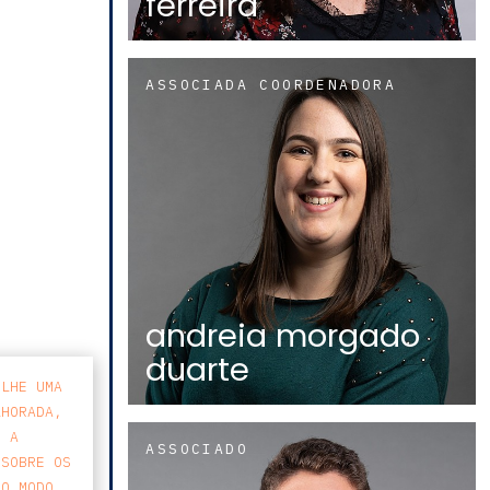
ferreira
ASSOCIADA COORDENADORA
andreia morgado
duarte
-LHE UMA
LHORADA,
E A
ASSOCIADO
 SOBRE OS
 O MODO