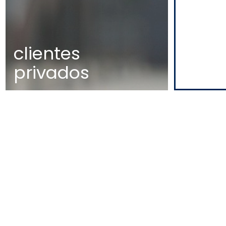
clientes
privados
MAPA
EDIFÍCIO DIOGO CÃO,
DOCA DE ALCÂNTARA NORTE
1350-352 LISBOA
PORTUGAL
T
+351 213 223 590 | +351 914 682
140
E
CCAGERAL@CCA.LAW
lisboa