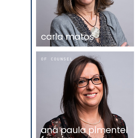
carla matos
OF COUNSEL
ana paula pimentel