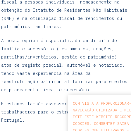
fiscal a pessoas individuais, nomeadamente na
obtenção do Estatuto de Residentes Não Habituais
(RNH) e na otimização fiscal de rendimentos ou
patrimónios familiares.
A nossa equipa é especializada em direito de
família e sucessório (testamentos, doações,
partilhas/inventários, gestão de património)
atos de registo predial, automóvel e notariado,
tendo vasta experiência na área da
reestruturação patrimonial familiar para efeitos
de planeamento fiscal e sucessório.
Prestamos também assessoria no destacamento de
COM VISTA A PROPORCIONAR
NAVEGAÇÃO OTIMIZADA E ME
trabalhadores para o estrangeiro e para
ESTE ESTE WEBSITE RECORR
Portugal.
COOKIES. CONSENTE? SAIBA
COOKIES QUE UTILIZAMOS E