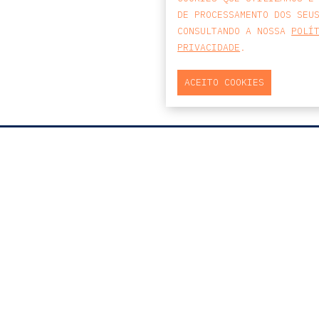
DE PROCESSAMENTO DOS SEU
CONSULTANDO A NOSSA
POLÍ
PRIVACIDADE
.
ACEITO COOKIES
MAPA
PRAÇA DO BOM SUCESSO, Nº131
EDIFÍCIO PENÍNSULA, 2.º ANDAR, SALA
204
4150-146 PORTO
PORTUGAL
T
+351 223 190 888
E
PORTO@CCA.LAW
porto