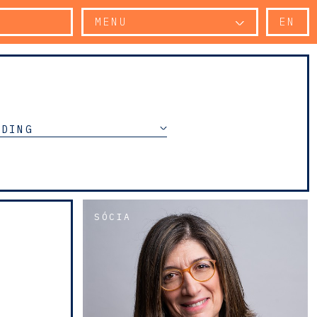
MENU
EN
NDING
SÓCIA