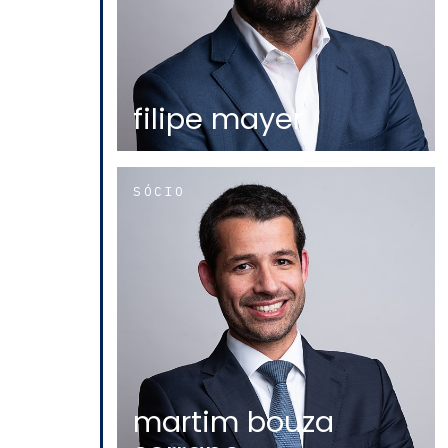
filipe mayer
SÓCIO
martim bouza