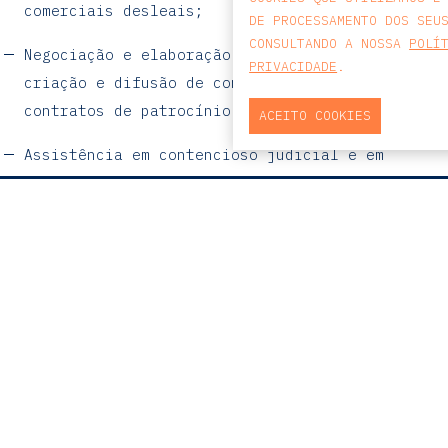
comerciais desleais;
DE PROCESSAMENTO DOS SEU
CONSULTANDO A NOSSA
POLÍ
Negociação e elaboração de contratos de
PRIVACIDADE
.
criação e difusão de conteúdos publicitários e
contratos de patrocínio;
ACEITO COOKIES
Assistência em contencioso judicial e em
litígios perante a Auto-Regulação
Publicitária;
MAPA
PRAÇA DO BOM SUCESSO, Nº131
EDIFÍCIO PENÍNSULA, 2.º ANDAR, SALA
Assessoria em processos de contraordenação.
204
4150-146 PORTO
PORTUGAL
T
+351 223 190 888
E
PORTO@CCA.LAW
porto