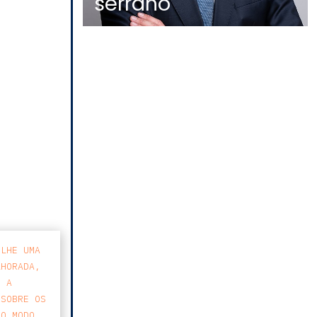
serrano
-LHE UMA
LHORADA,
E A
 SOBRE OS
 O MODO