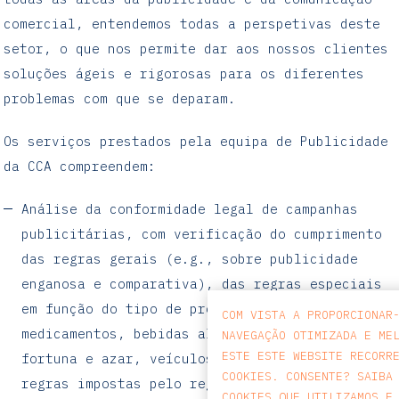
comercial, entendemos todas a perspetivas deste
setor, o que nos permite dar aos nossos clientes
soluções ágeis e rigorosas para os diferentes
problemas com que se deparam.
Os serviços prestados pela equipa de Publicidade
da CCA compreendem:
Análise da conformidade legal de campanhas
publicitárias, com verificação do cumprimento
das regras gerais (e.g., sobre publicidade
enganosa e comparativa), das regras especiais
em função do tipo de produto (e.g.,
COM VISTA A PROPORCIONAR
medicamentos, bebidas alcoólicas, jogos de
NAVEGAÇÃO OTIMIZADA E ME
ESTE ESTE WEBSITE RECORR
fortuna e azar, veículos automóveis) e das
COOKIES. CONSENTE? SAIBA
regras impostas pelo regime das práticas
COOKIES QUE UTILIZAMOS E