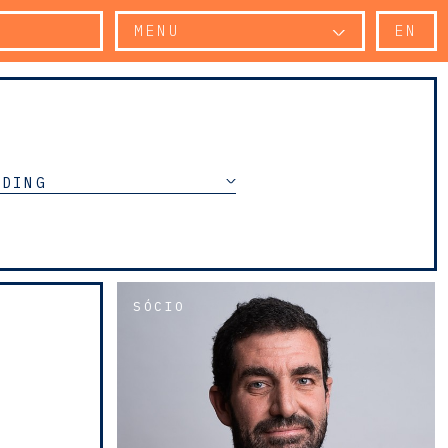
MENU
EN
NDING
SÓCIO