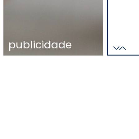
publicidade
MAPA
EDIFÍCIO DIOGO CÃO,
DOCA DE ALCÂNTARA NORTE
1350-352 LISBOA
PORTUGAL
T
+351 213 223 590 | +351 914 682
140
E
CCAGERAL@CCA.LAW
lisboa