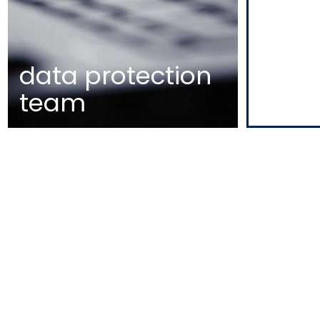
data protection
team
MAPA
EDIFÍCIO DIOGO CÃO,
DOCA DE ALCÂNTARA NORTE
1350-352 LISBOA
PORTUGAL
T
+351 213 223 590 | +351 914 682
140
E
CCAGERAL@CCA.LAW
lisboa