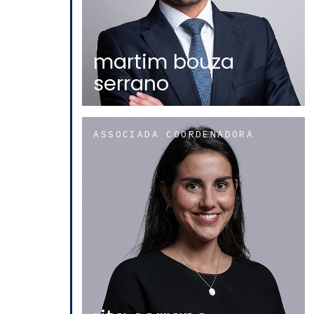
martim bouza
serrano
ASSOCIADA COORDENADORA