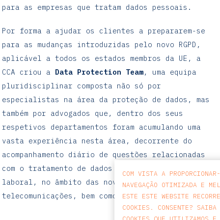
para as empresas que tratam dados pessoais.
Por forma a ajudar os clientes a prepararem-se
para as mudanças introduzidas pelo novo RGPD,
aplicável a todos os estados membros da UE, a
CCA criou a
Data Protection Team
, uma equipa
pluridisciplinar composta não só por
especialistas na área da proteção de dados, mas
também por advogados que, dentro dos seus
respetivos departamentos foram acumulando uma
vasta experiência nesta área, decorrente do
acompanhamento diário de questões relacionadas
com o tratamento de dados pessoais no contexto
COM VISTA A PROPORCIONAR
laboral, no âmbito das novas tecnologias e
NAVEGAÇÃO OTIMIZADA E ME
telecomunicações, bem como no contencioso.
ESTE ESTE WEBSITE RECORR
COOKIES. CONSENTE? SAIBA
COOKIES QUE UTILIZAMOS E