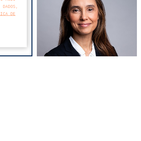
S DADOS,
TICA DE
MAPA
joana enes
FARO AVENIDA
BUSINESS CENTER
AVENIDA 5 DE OUTUBRO 82 A
8000-076 FARO
T
213 223 590
E
CCAGERAL@CCA.LAW
faro