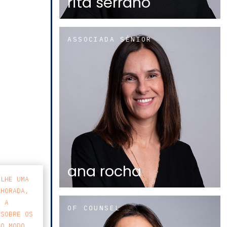
rita serrano
ASSOCIADA SÉNIOR
ana rocha
-LHE UMA
LHORADA,
E A
OF COUNSEL
 SOBRE OS
 O MODO