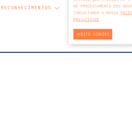
DE PROCESSAMENTO DOS SEU
RECONHECIMENTOS
CONSULTANDO A NOSSA
POLÍ
PRIVACIDADE
.
ACEITO COOKIES
MAPA
PRAÇA DO BOM SUCESSO, Nº131
EDIFÍCIO PENÍNSULA, 2.º ANDAR, SALA
204
4150-146 PORTO
PORTUGAL
T
+351 223 190 888
E
PORTO@CCA.LAW
porto