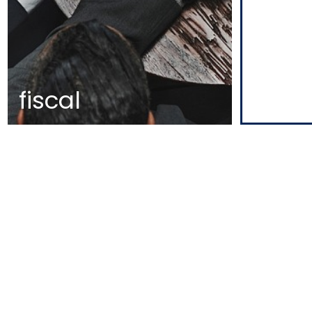
fiscal
MAPA
EDIFÍCIO DIOGO CÃO,
DOCA DE ALCÂNTARA NORTE
1350-352 LISBOA
PORTUGAL
T
+351 213 223 590 | +351 914 682
140
E
CCAGERAL@CCA.LAW
lisboa