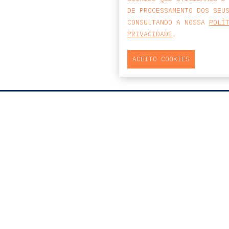
DE PROCESSAMENTO DOS SEU
CONSULTANDO A NOSSA
POLÍ
PRIVACIDADE
.
ACEITO COOKIES
MAPA
PRAÇA DO BOM SUCESSO, Nº131
EDIFÍCIO PENÍNSULA, 2.º ANDAR, SALA
204
4150-146 PORTO
PORTUGAL
T
+351 223 190 888
E
PORTO@CCA.LAW
porto