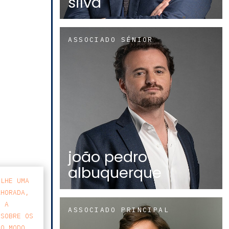
silva
ASSOCIADO SÉNIOR
joão pedro
albuquerque
-LHE UMA
LHORADA,
E A
ASSOCIADO PRINCIPAL
 SOBRE OS
 O MODO