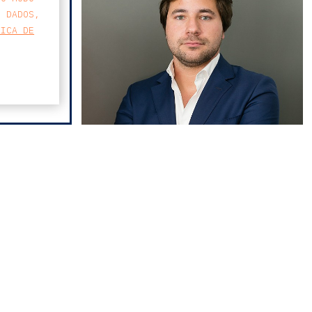
S DADOS,
TICA DE
pedro albuquerque
MAPA
neves
FARO AVENIDA
BUSINESS CENTER
AVENIDA 5 DE OUTUBRO 82 A
8000-076 FARO
T
213 223 590
E
CCAGERAL@CCA.LAW
faro