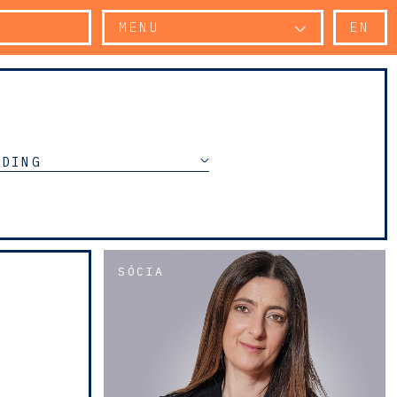
MENU
EN
NDING
SÓCIA