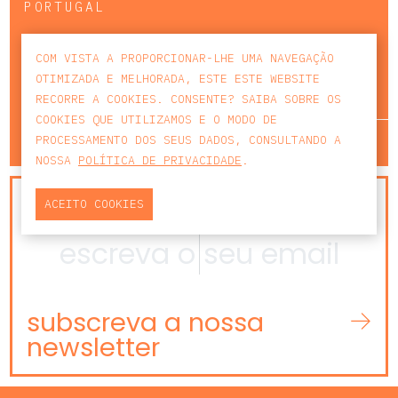
PORTUGAL
T
+351 213 223 590 | +351 914 682
COM VISTA A PROPORCIONAR-LHE UMA NAVEGAÇÃO
140
E
CCAGERAL@CCA.LAW
OTIMIZADA E MELHORADA, ESTE ESTE WEBSITE
RECORRE A COOKIES. CONSENTE? SAIBA SOBRE OS
COOKIES QUE UTILIZAMOS E O MODO DE
lisboa
porto
faro
PROCESSAMENTO DOS SEUS DADOS, CONSULTANDO A
NOSSA
POLÍTICA DE PRIVACIDADE
.
NEWSLETTER
ACEITO COOKIES
subscreva a nossa
newsletter