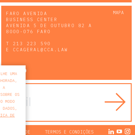
MAPA
FARO AVENIDA
BUSINESS CENTER
AVENIDA 5 DE OUTUBRO 82 A
8000-076 FARO
T
213 223 590
E
CCAGERAL@CCA.LAW
faro
-LHE UMA
LHORADA,
E A
 SOBRE OS
 O MODO
S DADOS,
TICA DE
 PRIVACIDADE
TERMOS E CONDIÇÕES