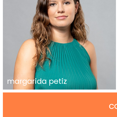
margarida petiz
c